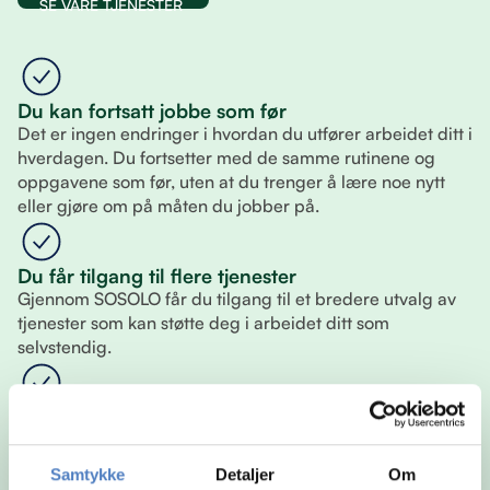
SE VÅRE TJENESTER
Du kan fortsatt jobbe som før
Det er ingen endringer i hvordan du utfører arbeidet ditt i
hverdagen. Du fortsetter med de samme rutinene og
oppgavene som før, uten at du trenger å lære noe nytt
eller gjøre om på måten du jobber på.
Du får tilgang til flere tjenester
Gjennom SOSOLO får du tilgang til et bredere utvalg av
tjenester som kan støtte deg i arbeidet ditt som
selvstendig.
Du velger selv hva du vil bruke
Du står fritt til å sette sammen din egen løsning. Det betyr
at du kun bruker tjenestene som er relevante for deg, og
Samtykke
Detaljer
Om
kan justere underveis slik at det alltid passer din situasjon