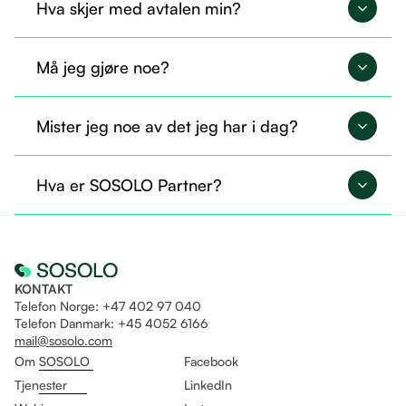
Hva skjer med avtalen min?
Avtalen din overføres til SOSOLO og fortsetter på
Må jeg gjøre noe?
nøyaktig samme måte.
Nei, du trenger ikke gjøre noe nå. Alt er allerede
Mister jeg noe av det jeg har i dag?
overført, og du kan fortsette som før.
Nei, du beholder tilgangen til det du allerede
Hva er SOSOLO Partner?
bruker. I tillegg får du mulighet til å ta i bruk flere
tjenester gjennom Sosolo.
Det er som å være fast ansatt og helt fri til å drive
eget selskap på likt!
KONTAKT
Telefon Norge: +47 402 97 040
Telefon Danmark: +45 4052 6166
mail@sosolo.com
Om SOSOLO
Facebook
Tjenester
LinkedIn