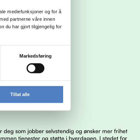
iale mediefunksjoner og for å
 med partnerne våre innen
u har gjort tilgjengelig for
Markedsføring
Tillat alle
 deg som jobber selvstendig og ønsker mer frihet
ammen tjenester og støtte i hverdagen. I stedet for