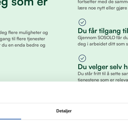
eg som er
fortsetter med de samme
lære noe nytt eller gjø
Du får tilgang ti
deg flere muligheter og
Gjennom SOSOLO får du ti
gang til flere tjenester
deg i arbeidet ditt som 
år du en enda bedre og
Du velger selv h
Du står fritt til å sette
tjenestene som er relevan
passer din situasjon og
Detaljer