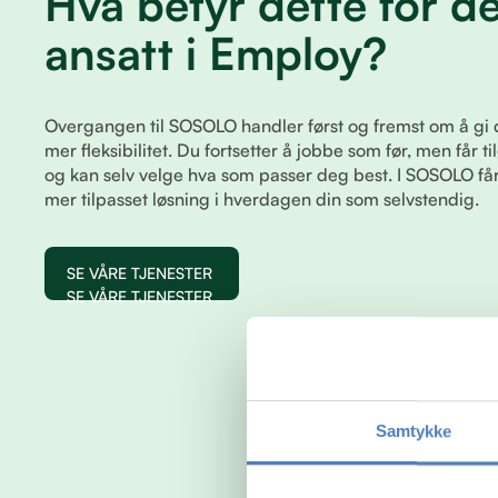
Hva betyr dette for d
ansatt i Employ?
Overgangen til SOSOLO handler først og fremst om å gi 
mer fleksibilitet. Du fortsetter å jobbe som før, men får til
og kan selv velge hva som passer deg best. I SOSOLO f
mer tilpasset løsning i hverdagen din som selvstendig.
SE VÅRE TJENESTER
SE VÅRE TJENESTER
Samtykke