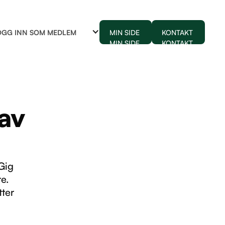
OGG INN SOM MEDLEM
MIN SIDE
KONTAKT
MIN SIDE
KONTAKT
av
Gig
re.
tter