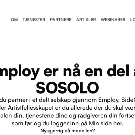
OM
TJENESTER
PARTNERE
ARTIKLER
WEBINARER
L
mploy er nå en del 
SOSOLO
 du partner i et delt selskap gjennom Employ, Side
ler Artistfellesskapet er du allerede der du skal væ
alen din, tjenestene dine og rådgiveren din fortse
som før og du logger inn på
Min side
her.
Nysgjerrig på modellen?