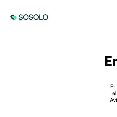
E
Er
el
Avt