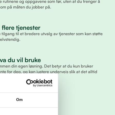
 rutinene og oppgavene som før, uten at du trenger å
re om på måten du jobber på.
l flere tjenester
lgang til et bredere utvalg av tjenester som kan støtte
selvstendig.
va du vil bruke
 sammen din egen løsning. Det betyr at du kun bruker
te for deg, og kan justere underveis slik at det alltid
 arbeidsmåte.
Om