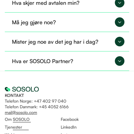
Hva skjer med avtalen min?
Avtalen din overføres til SOSOLO og fortsetter på
Må jeg gjøre noe?
nøyaktig samme måte.
Nei, du trenger ikke gjøre noe nå. Alt er allerede
Mister jeg noe av det jeg har i dag?
overført, og du kan fortsette som før.
Nei, du beholder tilgangen til det du allerede
Hva er SOSOLO Partner?
bruker. I tillegg får du mulighet til å ta i bruk flere
tjenester gjennom Sosolo.
Det er som å være fast ansatt og helt fri til å drive
eget selskap på likt!
KONTAKT
Telefon Norge: +47 402 97 040
Telefon Danmark: +45 4052 6166
mail@sosolo.com
Om SOSOLO
Facebook
Tjenester
LinkedIn