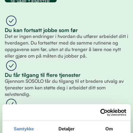
SE VÅRE TJENESTER
Du kan fortsatt jobbe som før
Det er ingen endringer i hvordan du utfører arbeidet ditt i
hverdagen. Du fortsetter med de samme rutinene og
oppgavene som før, uten at du trenger å lære noe nytt
eller gjøre om på måten du jobber på.
Du får tilgang til flere tjenester
Gjennom SOSOLO får du tilgang til et bredere utvalg av
tjenester som kan støtte deg i arbeidet ditt som
selvstendig.
Du velger selv hva du vil bruke
Du står fritt til å sette sammen din egen løsning. Det betyr
at du kun bruker tjenestene som er relevante for deg, og
Samtykke
Detaljer
Om
kan justere underveis slik at det alltid passer din situasjon