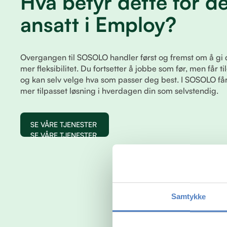
Hva betyr dette for d
ansatt i Employ?
Overgangen til SOSOLO handler først og fremst om å gi 
mer fleksibilitet. Du fortsetter å jobbe som før, men får til
og kan selv velge hva som passer deg best. I SOSOLO f
mer tilpasset løsning i hverdagen din som selvstendig.
SE VÅRE TJENESTER
SE VÅRE TJENESTER
Samtykke