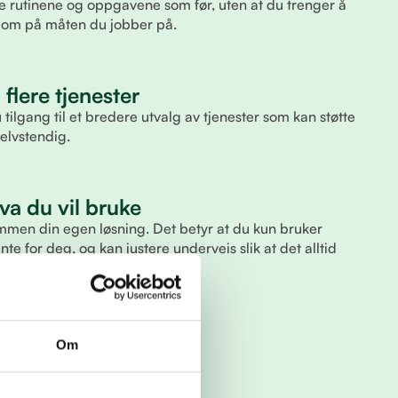
 rutinene og oppgavene som før, uten at du trenger å
re om på måten du jobber på.
l flere tjenester
lgang til et bredere utvalg av tjenester som kan støtte
selvstendig.
va du vil bruke
 sammen din egen løsning. Det betyr at du kun bruker
te for deg, og kan justere underveis slik at det alltid
 arbeidsmåte.
Om