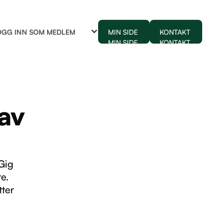
OGG INN SOM MEDLEM
MIN SIDE
KONTAKT
MIN SIDE
KONTAKT
av
Gig
re.
tter