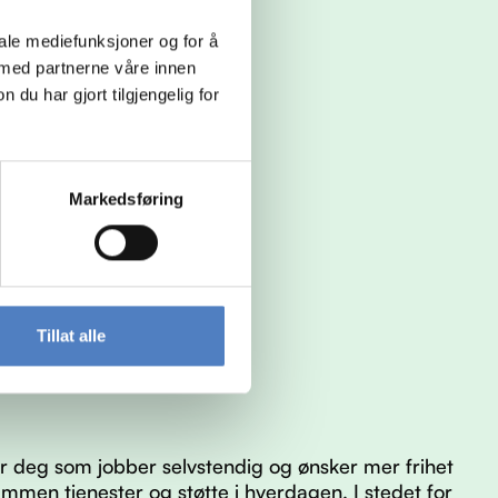
iale mediefunksjoner og for å
 med partnerne våre innen
u har gjort tilgjengelig for
Markedsføring
Tillat alle
 deg som jobber selvstendig og ønsker mer frihet
ammen tjenester og støtte i hverdagen. I stedet for