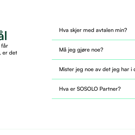
Hva skjer med avtalen min?
ål
Avtalen din overføres til SOSOLO 
 får
Må jeg gjøre noe?
, er det
Nei, du trenger ikke gjøre noe nå. A
Mister jeg noe av det jeg har i
som før.
Nei, du beholder tilgangen til det d
Hva er SOSOLO Partner?
til å ta i bruk flere tjenester gjenn
Det er som å være fast ansatt og helt