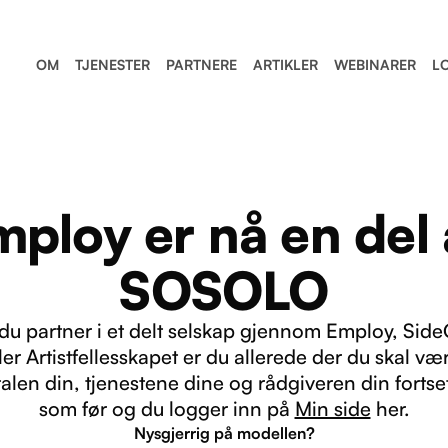
OM
TJENESTER
PARTNERE
ARTIKLER
WEBINARER
L
mploy er nå en del 
SOSOLO
 du partner i et delt selskap gjennom Employ, Side
ler Artistfellesskapet er du allerede der du skal væ
alen din, tjenestene dine og rådgiveren din fortse
som før og du logger inn på
Min side
her.
Nysgjerrig på modellen?