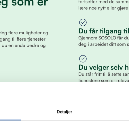
eg som er
fortsetter med de samme
lære noe nytt eller gjø
Du får tilgang ti
deg flere muligheter og
Gjennom SOSOLO får du ti
gang til flere tjenester
deg i arbeidet ditt som 
år du en enda bedre og
Du velger selv h
Du står fritt til å sette
tjenestene som er relevan
passer din situasjon og
Detaljer