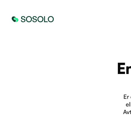
E
Er
el
Avt