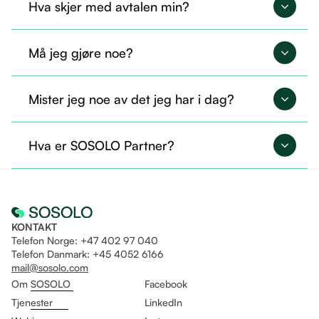
Hva skjer med avtalen min?
Avtalen din overføres til SOSOLO og fortsetter på
Må jeg gjøre noe?
nøyaktig samme måte.
Nei, du trenger ikke gjøre noe nå. Alt er allerede
Mister jeg noe av det jeg har i dag?
overført, og du kan fortsette som før.
Nei, du beholder tilgangen til det du allerede
Hva er SOSOLO Partner?
bruker. I tillegg får du mulighet til å ta i bruk flere
tjenester gjennom Sosolo.
Det er som å være fast ansatt og helt fri til å drive
eget selskap på likt!
KONTAKT
Telefon Norge: +47 402 97 040
Telefon Danmark: +45 4052 6166
mail@sosolo.com
Om SOSOLO
Facebook
Tjenester
LinkedIn