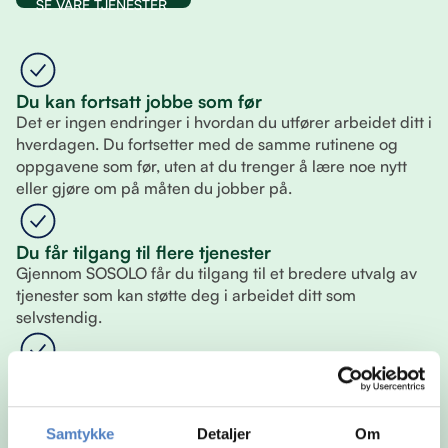
SE VÅRE TJENESTER
Du kan fortsatt jobbe som før
Det er ingen endringer i hvordan du utfører arbeidet ditt i
hverdagen. Du fortsetter med de samme rutinene og
oppgavene som før, uten at du trenger å lære noe nytt
eller gjøre om på måten du jobber på.
Du får tilgang til flere tjenester
Gjennom SOSOLO får du tilgang til et bredere utvalg av
tjenester som kan støtte deg i arbeidet ditt som
selvstendig.
Du velger selv hva du vil bruke
Du står fritt til å sette sammen din egen løsning. Det betyr
at du kun bruker tjenestene som er relevante for deg, og
Samtykke
Detaljer
Om
kan justere underveis slik at det alltid passer din situasjon