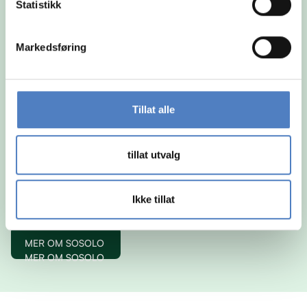
Statistikk
Markedsføring
Tillat alle
SOSOLO er bygget for deg som jobber selvstendig
tillat utvalg
og ønsker mer frihet i hvordan du setter sammen
tjenester og støtte i hverdagen. I stedet for en fast
løsning, velger du selv det som passer deg best –
Ikke tillat
og kan justere underveis etter behov.
MER OM SOSOLO
MER OM SOSOLO