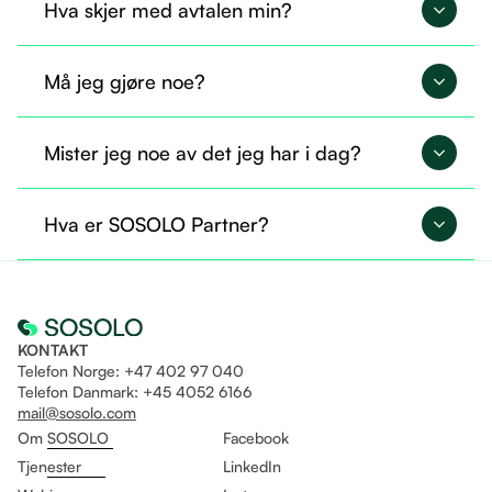
Hva skjer med avtalen min?
Avtalen din overføres til SOSOLO og fortsetter på
Må jeg gjøre noe?
nøyaktig samme måte.
Nei, du trenger ikke gjøre noe nå. Alt er allerede
Mister jeg noe av det jeg har i dag?
overført, og du kan fortsette som før.
Nei, du beholder tilgangen til det du allerede
Hva er SOSOLO Partner?
bruker. I tillegg får du mulighet til å ta i bruk flere
tjenester gjennom Sosolo.
Det er som å være fast ansatt og helt fri til å drive
eget selskap på likt!
KONTAKT
Telefon Norge: +47 402 97 040
Telefon Danmark: +45 4052 6166
mail@sosolo.com
Om SOSOLO
Facebook
Tjenester
LinkedIn