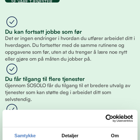
SE VÅRE TJENESTER
Du kan fortsatt jobbe som før
Det er ingen endringer i hvordan du utfører arbeidet ditt i
hverdagen. Du fortsetter med de samme rutinene og
oppgavene som før, uten at du trenger å lære noe nytt
eller gjøre om på måten du jobber på.
Du får tilgang til flere tjenester
Gjennom SOSOLO får du tilgang til et bredere utvalg av
tjenester som kan støtte deg i arbeidet ditt som
selvstendig.
Du velger selv hva du vil bruke
Du står fritt til å sette sammen din egen løsning. Det betyr
at du kun bruker tjenestene som er relevante for deg, og
Samtykke
Detaljer
Om
kan justere underveis slik at det alltid passer din situasjon