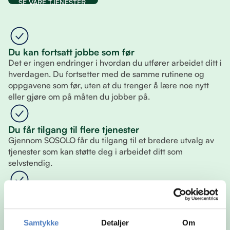
SE VÅRE TJENESTER
Du kan fortsatt jobbe som før
Det er ingen endringer i hvordan du utfører arbeidet ditt i
hverdagen. Du fortsetter med de samme rutinene og
oppgavene som før, uten at du trenger å lære noe nytt
eller gjøre om på måten du jobber på.
Du får tilgang til flere tjenester
Gjennom SOSOLO får du tilgang til et bredere utvalg av
tjenester som kan støtte deg i arbeidet ditt som
selvstendig.
Du velger selv hva du vil bruke
Du står fritt til å sette sammen din egen løsning. Det betyr
at du kun bruker tjenestene som er relevante for deg, og
Samtykke
Detaljer
Om
kan justere underveis slik at det alltid passer din situasjon