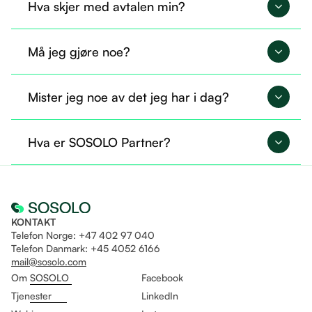
Hva skjer med avtalen min?
Avtalen din overføres til SOSOLO og fortsetter på
Må jeg gjøre noe?
nøyaktig samme måte.
Nei, du trenger ikke gjøre noe nå. Alt er allerede
Mister jeg noe av det jeg har i dag?
overført, og du kan fortsette som før.
Nei, du beholder tilgangen til det du allerede
Hva er SOSOLO Partner?
bruker. I tillegg får du mulighet til å ta i bruk flere
tjenester gjennom Sosolo.
Det er som å være fast ansatt og helt fri til å drive
eget selskap på likt!
KONTAKT
Telefon Norge: +47 402 97 040
Telefon Danmark: +45 4052 6166
mail@sosolo.com
Om SOSOLO
Facebook
Tjenester
LinkedIn