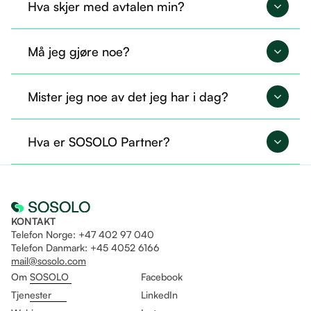
Hva skjer med avtalen min?
Avtalen din overføres til SOSOLO og fortsetter på
Må jeg gjøre noe?
nøyaktig samme måte.
Nei, du trenger ikke gjøre noe nå. Alt er allerede
Mister jeg noe av det jeg har i dag?
overført, og du kan fortsette som før.
Nei, du beholder tilgangen til det du allerede
Hva er SOSOLO Partner?
bruker. I tillegg får du mulighet til å ta i bruk flere
tjenester gjennom Sosolo.
Det er som å være fast ansatt og helt fri til å drive
eget selskap på likt!
KONTAKT
Telefon Norge: +47 402 97 040
Telefon Danmark: +45 4052 6166
mail@sosolo.com
Om SOSOLO
Facebook
Tjenester
LinkedIn