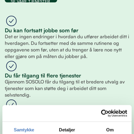
SE VÅRE TJENESTER
Du kan fortsatt jobbe som før
Det er ingen endringer i hvordan du utfører arbeidet ditt i
hverdagen. Du fortsetter med de samme rutinene og
oppgavene som før, uten at du trenger å lære noe nytt
eller gjøre om på måten du jobber på.
Du får tilgang til flere tjenester
Gjennom SOSOLO får du tilgang til et bredere utvalg av
tjenester som kan støtte deg i arbeidet ditt som
selvstendig.
Du velger selv hva du vil bruke
Du står fritt til å sette sammen din egen løsning. Det betyr
at du kun bruker tjenestene som er relevante for deg, og
Samtykke
Detaljer
Om
kan justere underveis slik at det alltid passer din situasjon