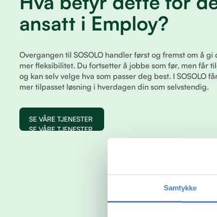
Hva betyr dette for d
ansatt i Employ?
Overgangen til SOSOLO handler først og fremst om å gi 
mer fleksibilitet. Du fortsetter å jobbe som før, men får til
og kan selv velge hva som passer deg best. I SOSOLO f
mer tilpasset løsning i hverdagen din som selvstendig.
SE VÅRE TJENESTER
SE VÅRE TJENESTER
Samtykke