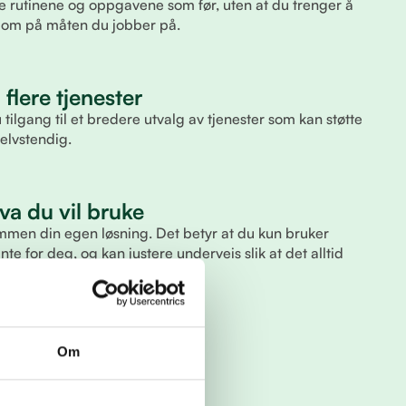
 rutinene og oppgavene som før, uten at du trenger å
re om på måten du jobber på.
l flere tjenester
lgang til et bredere utvalg av tjenester som kan støtte
selvstendig.
va du vil bruke
 sammen din egen løsning. Det betyr at du kun bruker
te for deg, og kan justere underveis slik at det alltid
 arbeidsmåte.
Om