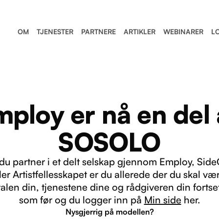
OM
TJENESTER
PARTNERE
ARTIKLER
WEBINARER
L
mploy er nå en del 
SOSOLO
 du partner i et delt selskap gjennom Employ, Side
ler Artistfellesskapet er du allerede der du skal væ
alen din, tjenestene dine og rådgiveren din fortse
som før og du logger inn på
Min side
her.
Nysgjerrig på modellen?