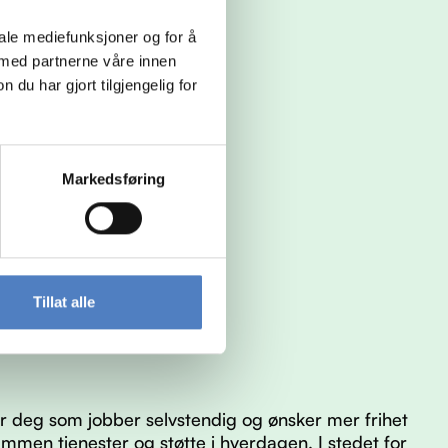
iale mediefunksjoner og for å
 med partnerne våre innen
u har gjort tilgjengelig for
Markedsføring
Tillat alle
 deg som jobber selvstendig og ønsker mer frihet
ammen tjenester og støtte i hverdagen. I stedet for