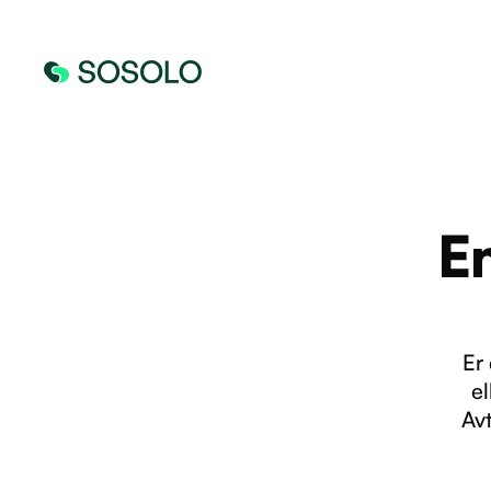
E
Er
el
Avt