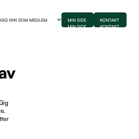
OGG INN SOM MEDLEM
MIN SIDE
KONTAKT
MIN SIDE
KONTAKT
av
Gig
re.
tter