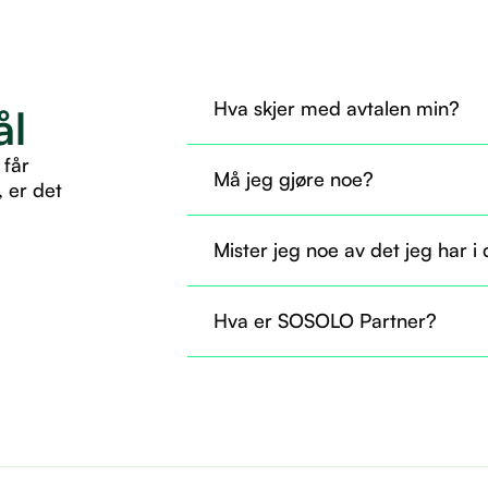
Hva skjer med avtalen min?
ål
Avtalen din overføres til SOSOLO 
 får
Må jeg gjøre noe?
, er det
Nei, du trenger ikke gjøre noe nå. A
Mister jeg noe av det jeg har i
som før.
Nei, du beholder tilgangen til det d
Hva er SOSOLO Partner?
til å ta i bruk flere tjenester gjenn
Det er som å være fast ansatt og helt