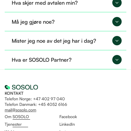
Hva skjer med avtalen min?
Avtalen din overføres til SOSOLO og fortsetter på
Må jeg gjøre noe?
nøyaktig samme måte.
Nei, du trenger ikke gjøre noe nå. Alt er allerede
Mister jeg noe av det jeg har i dag?
overført, og du kan fortsette som før.
Nei, du beholder tilgangen til det du allerede
Hva er SOSOLO Partner?
bruker. I tillegg får du mulighet til å ta i bruk flere
tjenester gjennom Sosolo.
Det er som å være fast ansatt og helt fri til å drive
eget selskap på likt!
KONTAKT
Telefon Norge: +47 402 97 040
Telefon Danmark: +45 4052 6166
mail@sosolo.com
Om SOSOLO
Facebook
Tjenester
LinkedIn