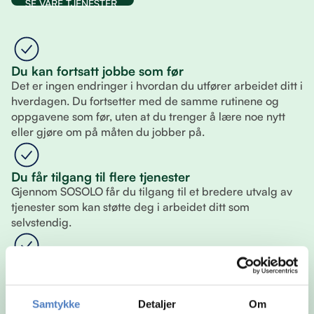
SE VÅRE TJENESTER
Du kan fortsatt jobbe som før
Det er ingen endringer i hvordan du utfører arbeidet ditt i
hverdagen. Du fortsetter med de samme rutinene og
oppgavene som før, uten at du trenger å lære noe nytt
eller gjøre om på måten du jobber på.
Du får tilgang til flere tjenester
Gjennom SOSOLO får du tilgang til et bredere utvalg av
tjenester som kan støtte deg i arbeidet ditt som
selvstendig.
Du velger selv hva du vil bruke
Du står fritt til å sette sammen din egen løsning. Det betyr
at du kun bruker tjenestene som er relevante for deg, og
Samtykke
Detaljer
Om
kan justere underveis slik at det alltid passer din situasjon