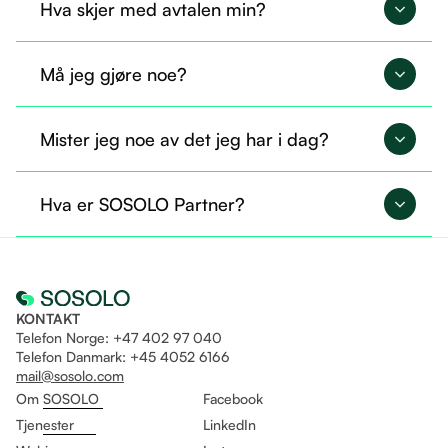
Hva skjer med avtalen min?
Avtalen din overføres til SOSOLO og fortsetter på
Må jeg gjøre noe?
nøyaktig samme måte.
Nei, du trenger ikke gjøre noe nå. Alt er allerede
Mister jeg noe av det jeg har i dag?
overført, og du kan fortsette som før.
Nei, du beholder tilgangen til det du allerede
Hva er SOSOLO Partner?
bruker. I tillegg får du mulighet til å ta i bruk flere
tjenester gjennom Sosolo.
Det er som å være fast ansatt og helt fri til å drive
eget selskap på likt!
KONTAKT
Telefon Norge: +47 402 97 040
Telefon Danmark: +45 4052 6166
mail@sosolo.com
Om SOSOLO
Facebook
Tjenester
LinkedIn