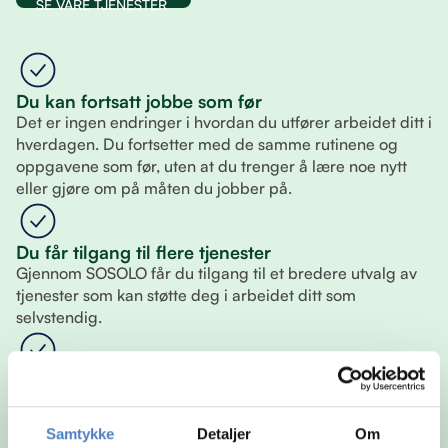
SE VÅRE TJENESTER
Du kan fortsatt jobbe som før
Det er ingen endringer i hvordan du utfører arbeidet ditt i
hverdagen. Du fortsetter med de samme rutinene og
oppgavene som før, uten at du trenger å lære noe nytt
eller gjøre om på måten du jobber på.
Du får tilgang til flere tjenester
Gjennom SOSOLO får du tilgang til et bredere utvalg av
tjenester som kan støtte deg i arbeidet ditt som
selvstendig.
Du velger selv hva du vil bruke
Du står fritt til å sette sammen din egen løsning. Det betyr
at du kun bruker tjenestene som er relevante for deg, og
Samtykke
Detaljer
Om
kan justere underveis slik at det alltid passer din situasjon