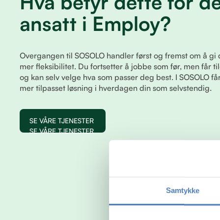
Hva betyr dette for d
ansatt i Employ?
Overgangen til SOSOLO handler først og fremst om å gi 
mer fleksibilitet. Du fortsetter å jobbe som før, men får til
og kan selv velge hva som passer deg best. I SOSOLO f
mer tilpasset løsning i hverdagen din som selvstendig.
SE VÅRE TJENESTER
SE VÅRE TJENESTER
Samtykke