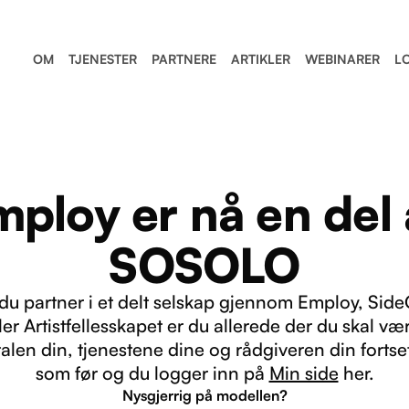
OM
TJENESTER
PARTNERE
ARTIKLER
WEBINARER
L
mploy er nå en del 
SOSOLO
 du partner i et delt selskap gjennom Employ, Side
ler Artistfellesskapet er du allerede der du skal væ
alen din, tjenestene dine og rådgiveren din fortse
som før og du logger inn på
Min side
her.
Nysgjerrig på modellen?