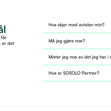
Hva skjer med avtalen min?
ål
Avtalen din overføres til SOSOLO 
 får
Må jeg gjøre noe?
, er det
Nei, du trenger ikke gjøre noe nå. A
Mister jeg noe av det jeg har i
som før.
Nei, du beholder tilgangen til det d
Hva er SOSOLO Partner?
til å ta i bruk flere tjenester gjenn
Det er som å være fast ansatt og helt