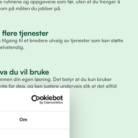
 rutinene og oppgavene som før, uten at du trenger å
re om på måten du jobber på.
l flere tjenester
lgang til et bredere utvalg av tjenester som kan støtte
selvstendig.
va du vil bruke
 sammen din egen løsning. Det betyr at du kun bruker
te for deg, og kan justere underveis slik at det alltid
 arbeidsmåte.
Om