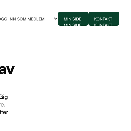
OGG INN SOM MEDLEM
MIN SIDE
KONTAKT
MIN SIDE
KONTAKT
av
Gig
re.
tter