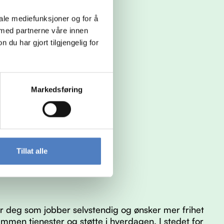
iale mediefunksjoner og for å
 med partnerne våre innen
u har gjort tilgjengelig for
Markedsføring
Tillat alle
 deg som jobber selvstendig og ønsker mer frihet
ammen tjenester og støtte i hverdagen. I stedet for