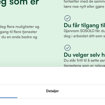
eg som er
fortsetter med de samme
lære noe nytt eller gjø
Du får tilgang ti
deg flere muligheter og
Gjennom SOSOLO får du ti
gang til flere tjenester
deg i arbeidet ditt som 
år du en enda bedre og
Du velger selv h
Du står fritt til å sette
tjenestene som er relevan
passer din situasjon og
Detaljer