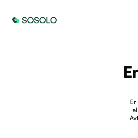
E
Er
el
Avt