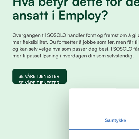
Hva betyr dette for d
ansatt i Employ?
Overgangen til SOSOLO handler først og fremst om å gi 
mer fleksibilitet. Du fortsetter å jobbe som før, men får til
og kan selv velge hva som passer deg best. I SOSOLO f
mer tilpasset løsning i hverdagen din som selvstendig.
SE VÅRE TJENESTER
SE VÅRE TJENESTER
Samtykke