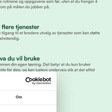
 rutinene og oppgavene som før, uten at du trenger å
re om på måten du jobber på.
l flere tjenester
lgang til et bredere utvalg av tjenester som kan støtte
selvstendig.
va du vil bruke
 sammen din egen løsning. Det betyr at du kun bruker
te for deg, og kan justere underveis slik at det alltid
 arbeidsmåte.
Om