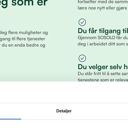
eg som er
fortsetter med de samme
lære noe nytt eller gjø
Du får tilgang ti
deg flere muligheter og
Gjennom SOSOLO får du ti
gang til flere tjenester
deg i arbeidet ditt som 
år du en enda bedre og
Du velger selv h
Du står fritt til å sette
tjenestene som er relevan
passer din situasjon og
Detaljer