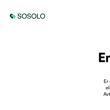
E
Er
el
Avt