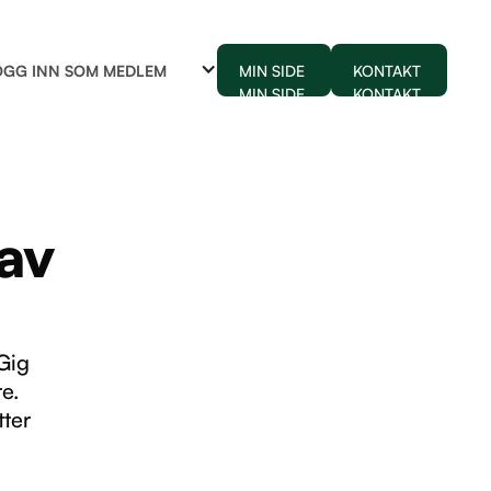
OGG INN SOM MEDLEM
MIN SIDE
KONTAKT
MIN SIDE
KONTAKT
av
Gig
re.
tter