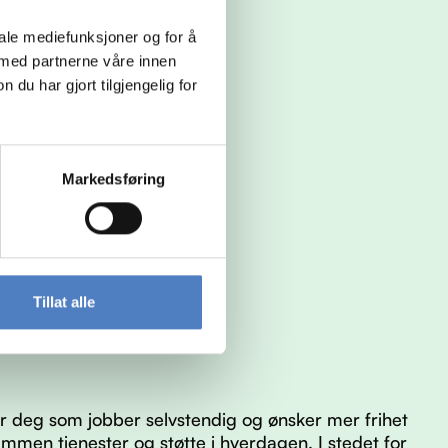
iale mediefunksjoner og for å
 med partnerne våre innen
u har gjort tilgjengelig for
Markedsføring
Tillat alle
 deg som jobber selvstendig og ønsker mer frihet
ammen tjenester og støtte i hverdagen. I stedet for