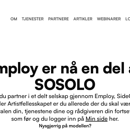
OM
TJENESTER
PARTNERE
ARTIKLER
WEBINARER
L
mploy er nå en del 
SOSOLO
 du partner i et delt selskap gjennom Employ, Side
ler Artistfellesskapet er du allerede der du skal væ
alen din, tjenestene dine og rådgiveren din fortse
som før og du logger inn på
Min side
her.
Nysgjerrig på modellen?