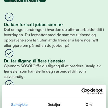
SE VÅRE TJENESTER
Du kan fortsatt jobbe som før
Det er ingen endringer i hvordan du utfører arbeidet ditt i
hverdagen. Du fortsetter med de samme rutinene og
oppgavene som før, uten at du trenger å lære noe nytt
eller gjøre om på måten du jobber på.
Du får tilgang til flere tjenester
Gjennom SOSOLO får du tilgang til et bredere utvalg av
tjenester som kan støtte deg i arbeidet ditt som
selvstendig.
Du velger selv hva du vil bruke
Du står fritt til å sette sammen din egen løsning. Det betyr
at du kun bruker tjenestene som er relevante for deg, og
Samtykke
Detaljer
Om
kan justere underveis slik at det alltid passer din situasjon