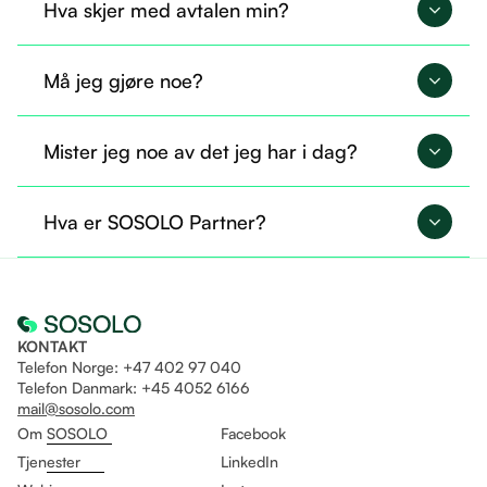
Hva skjer med avtalen min?
Avtalen din overføres til SOSOLO og fortsetter på
Må jeg gjøre noe?
nøyaktig samme måte.
Nei, du trenger ikke gjøre noe nå. Alt er allerede
Mister jeg noe av det jeg har i dag?
overført, og du kan fortsette som før.
Nei, du beholder tilgangen til det du allerede
Hva er SOSOLO Partner?
bruker. I tillegg får du mulighet til å ta i bruk flere
tjenester gjennom Sosolo.
Det er som å være fast ansatt og helt fri til å drive
eget selskap på likt!
KONTAKT
Telefon Norge: +47 402 97 040
Telefon Danmark: +45 4052 6166
mail@sosolo.com
Om SOSOLO
Facebook
Tjenester
LinkedIn