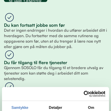
SE VÅRE TJENESTER
Du kan fortsatt jobbe som før
Det er ingen endringer i hvordan du utfører arbeidet ditt i
hverdagen. Du fortsetter med de samme rutinene og
oppgavene som før, uten at du trenger å lære noe nytt
eller gjøre om på måten du jobber på.
Du får tilgang til flere tjenester
Gjennom SOSOLO får du tilgang til et bredere utvalg av
tjenester som kan støtte deg i arbeidet ditt som
selvstendig.
Du velger selv hva du vil bruke
Du står fritt til å sette sammen din egen løsning. Det betyr
at du kun bruker tjenestene som er relevante for deg, og
Samtykke
Detaljer
Om
kan justere underveis slik at det alltid passer din situasjon