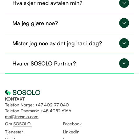
Hva skjer med avtalen min?
Avtalen din overføres til SOSOLO og fortsetter på
Må jeg gjøre noe?
nøyaktig samme måte.
Nei, du trenger ikke gjøre noe nå. Alt er allerede
Mister jeg noe av det jeg har i dag?
overført, og du kan fortsette som før.
Nei, du beholder tilgangen til det du allerede
Hva er SOSOLO Partner?
bruker. I tillegg får du mulighet til å ta i bruk flere
tjenester gjennom Sosolo.
Det er som å være fast ansatt og helt fri til å drive
eget selskap på likt!
KONTAKT
Telefon Norge: +47 402 97 040
Telefon Danmark: +45 4052 6166
mail@sosolo.com
Om SOSOLO
Facebook
Tjenester
LinkedIn