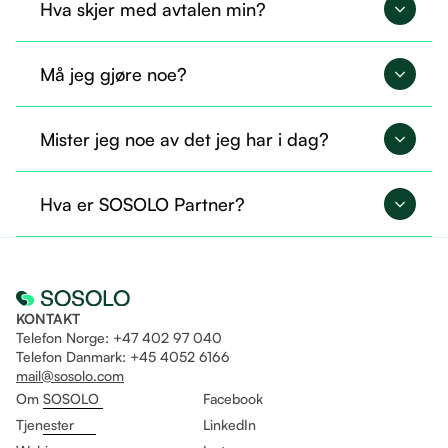
Hva skjer med avtalen min?
Avtalen din overføres til SOSOLO og fortsetter på
Må jeg gjøre noe?
nøyaktig samme måte.
Nei, du trenger ikke gjøre noe nå. Alt er allerede
Mister jeg noe av det jeg har i dag?
overført, og du kan fortsette som før.
Nei, du beholder tilgangen til det du allerede
Hva er SOSOLO Partner?
bruker. I tillegg får du mulighet til å ta i bruk flere
tjenester gjennom Sosolo.
Det er som å være fast ansatt og helt fri til å drive
eget selskap på likt!
KONTAKT
Telefon Norge: +47 402 97 040
Telefon Danmark: +45 4052 6166
mail@sosolo.com
Om SOSOLO
Facebook
Tjenester
LinkedIn