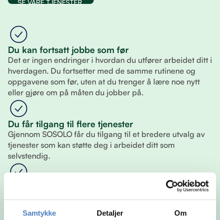
SE VÅRE TJENESTER
Du kan fortsatt jobbe som før
Det er ingen endringer i hvordan du utfører arbeidet ditt i
hverdagen. Du fortsetter med de samme rutinene og
oppgavene som før, uten at du trenger å lære noe nytt
eller gjøre om på måten du jobber på.
Du får tilgang til flere tjenester
Gjennom SOSOLO får du tilgang til et bredere utvalg av
tjenester som kan støtte deg i arbeidet ditt som
selvstendig.
Du velger selv hva du vil bruke
Du står fritt til å sette sammen din egen løsning. Det betyr
at du kun bruker tjenestene som er relevante for deg, og
Samtykke
Detaljer
Om
kan justere underveis slik at det alltid passer din situasjon