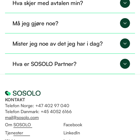
Hva skjer med avtalen min?
Avtalen din overføres til SOSOLO og fortsetter på
Må jeg gjøre noe?
nøyaktig samme måte.
Nei, du trenger ikke gjøre noe nå. Alt er allerede
Mister jeg noe av det jeg har i dag?
overført, og du kan fortsette som før.
Nei, du beholder tilgangen til det du allerede
Hva er SOSOLO Partner?
bruker. I tillegg får du mulighet til å ta i bruk flere
tjenester gjennom Sosolo.
Det er som å være fast ansatt og helt fri til å drive
eget selskap på likt!
KONTAKT
Telefon Norge: +47 402 97 040
Telefon Danmark: +45 4052 6166
mail@sosolo.com
Om SOSOLO
Facebook
Tjenester
LinkedIn