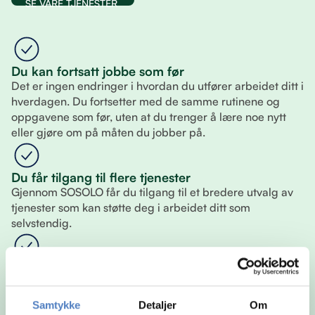
SE VÅRE TJENESTER
Du kan fortsatt jobbe som før
Det er ingen endringer i hvordan du utfører arbeidet ditt i
hverdagen. Du fortsetter med de samme rutinene og
oppgavene som før, uten at du trenger å lære noe nytt
eller gjøre om på måten du jobber på.
Du får tilgang til flere tjenester
Gjennom SOSOLO får du tilgang til et bredere utvalg av
tjenester som kan støtte deg i arbeidet ditt som
selvstendig.
Du velger selv hva du vil bruke
Du står fritt til å sette sammen din egen løsning. Det betyr
at du kun bruker tjenestene som er relevante for deg, og
Samtykke
Detaljer
Om
kan justere underveis slik at det alltid passer din situasjon