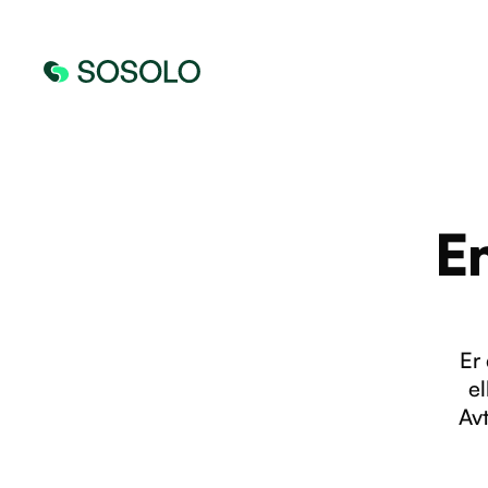
E
Er
el
Avt