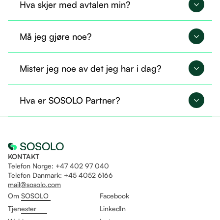
Hva skjer med avtalen min?
Avtalen din overføres til SOSOLO og fortsetter på
Må jeg gjøre noe?
nøyaktig samme måte.
Nei, du trenger ikke gjøre noe nå. Alt er allerede
Mister jeg noe av det jeg har i dag?
overført, og du kan fortsette som før.
Nei, du beholder tilgangen til det du allerede
Hva er SOSOLO Partner?
bruker. I tillegg får du mulighet til å ta i bruk flere
tjenester gjennom Sosolo.
Det er som å være fast ansatt og helt fri til å drive
eget selskap på likt!
KONTAKT
Telefon Norge: +47 402 97 040
Telefon Danmark: +45 4052 6166
mail@sosolo.com
Om SOSOLO
Facebook
Tjenester
LinkedIn