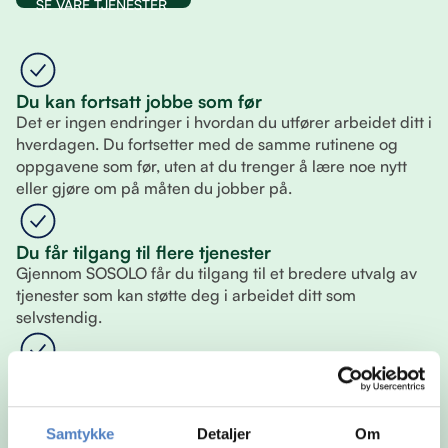
SE VÅRE TJENESTER
Du kan fortsatt jobbe som før
Det er ingen endringer i hvordan du utfører arbeidet ditt i
hverdagen. Du fortsetter med de samme rutinene og
oppgavene som før, uten at du trenger å lære noe nytt
eller gjøre om på måten du jobber på.
Du får tilgang til flere tjenester
Gjennom SOSOLO får du tilgang til et bredere utvalg av
tjenester som kan støtte deg i arbeidet ditt som
selvstendig.
Du velger selv hva du vil bruke
Du står fritt til å sette sammen din egen løsning. Det betyr
at du kun bruker tjenestene som er relevante for deg, og
Samtykke
Detaljer
Om
kan justere underveis slik at det alltid passer din situasjon